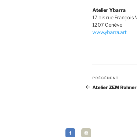
Atelier Ybarra
17 bis rue François
1207 Genève
www.ybarra.art
Navigation
de
Article
PRÉCÉDENT
précédent
Atelier ZEM Rohner
l’article