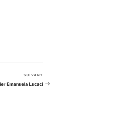
SUIVANT
Article
suivant
ier Emanuela Lucaci