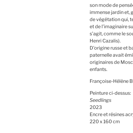
son mode de pensée
immense jardin et, 
de végétation qui, te
et de l’imaginaire s
s’agit, comme le sou
Henri Cazalis).
D’origine russe et 
paternelle avait ém
originaires de Mosco
enfants.
Françoise-Hélène B
Peinture ci-dessus:
Seedlings
2023
Encre et résines acry
220 x 160 cm